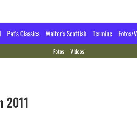
l
Pat's Classics
Walter's Scottish
Termine
Fotos/V
Fotos
Videos
h 2011