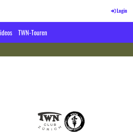
Login
ideos
TWN-Touren