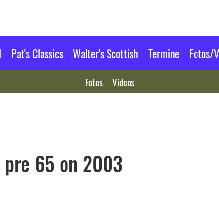
l
Pat's Classics
Walter's Scottish
Termine
Fotos/V
Fotos
Videos
h pre 65 on 2003