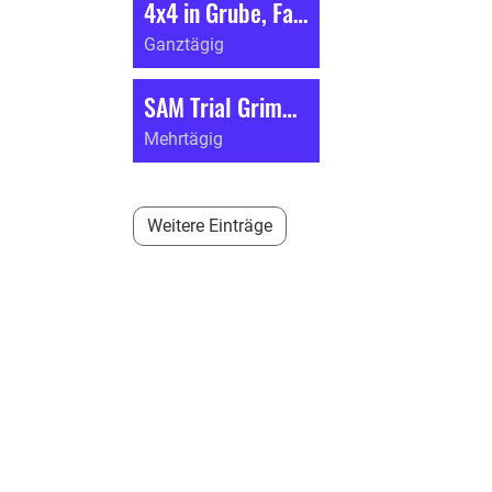
4x4 in Grube, Fahrverbot
26/99
Ganztägig
SAM Trial Grimmialp (BE)
Mehrtägig
Weitere Einträge