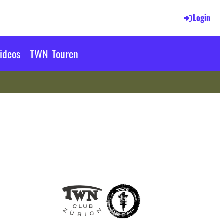
Login
ideos
TWN-Touren