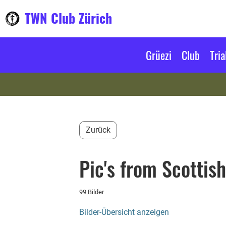
TWN Club Zürich
Grüezi
Club
Tria
Zurück
Pic's from Scottis
99 Bilder
Bilder-Übersicht anzeigen