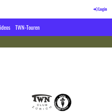
Login
ideos
TWN-Touren