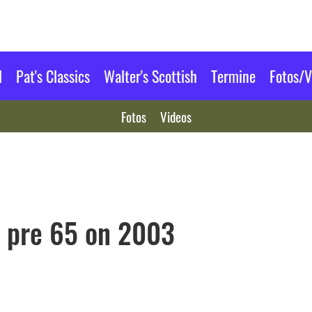
l
Pat's Classics
Walter's Scottish
Termine
Fotos/V
Fotos
Videos
h pre 65 on 2003