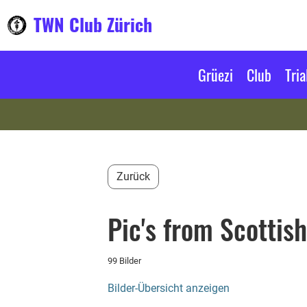
TWN Club Zürich
Grüezi
Club
Tria
Zurück
Pic's from Scottis
99 Bilder
Bilder-Übersicht anzeigen