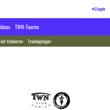
Login
ideos
TWN-Touren
wir trainieren
Trainingslager